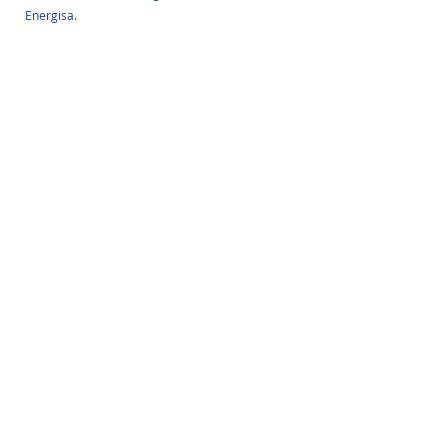
Energisa.
Fonte: Fotovolt
Posts Relacionados
Ver tudo