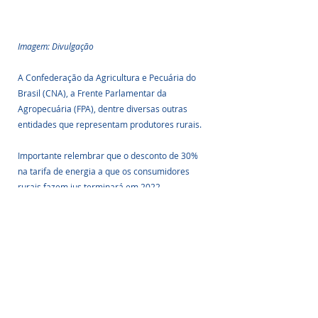
Imagem: Divulgação
A Confederação da Agricultura e Pecuária do 
Brasil (CNA), a Frente Parlamentar da 
Agropecuária (FPA), dentre diversas outras 
entidades que representam produtores rurais.
Importante relembrar que o desconto de 30% 
na tarifa de energia a que os consumidores 
rurais fazem jus terminará em 2022. 
Portanto, a geração própria é a melhor 
alternativa aos produtores rurais, para evitar 
prejuízos, aumento dos preços dos alimentos e 
abrir novas oportunidades no campo.