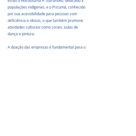
estão o Waraotuma A Tuaranoko, dedicado a 
populações indígenas, e o Pricumã, conhecido 
por sua acessibilidade para pessoas com 
deficiência e idosos, e que também promove 
atividades culturais como corais, aulas de 
dança e pintura. 
A doação das empresas é fundamental para o 
bem-estar nos abrigos em atividades 
cotidianas como banho, conservação de 
alimentos, geração de renda e acesso à 
informação.
Fonte: Fotovolt
Posts Relacionados
Ver tudo