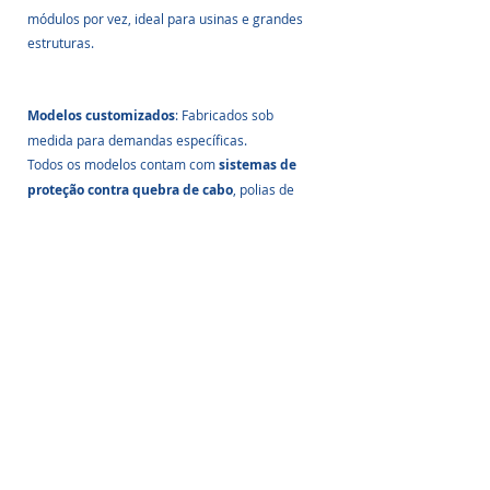
módulos por vez, ideal para usinas e grandes 
estruturas.
Modelos customizados
: Fabricados sob 
medida para demandas específicas.
Todos os modelos contam com 
sistemas de 
proteção contra quebra de cabo
, polias de 
travamento rápido e opções de montagem 
rápida para facilitar o transporte e 
armazenamento.
5. Vantagens de usar um 
elevador solar na 
instalação fotovoltaica
✔ Mais segurança:
 reduz acidentes e lesões 