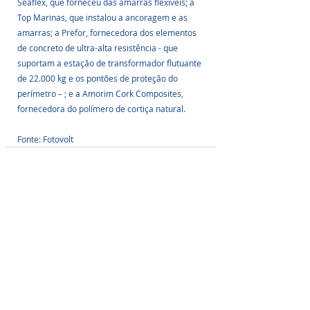
Seaflex, que forneceu das amarras flexíveis; a 
Top Marinas, que instalou a ancoragem e as 
amarras; a Prefor, fornecedora dos elementos 
de concreto de ultra-alta resistência - que 
suportam a estação de transformador flutuante 
de 22.000 kg e os pontões de proteção do 
perímetro – ; e a Amorim Cork Composites, 
fornecedora do polímero de cortiça natural.
Fonte: Fotovolt
Posts Relacionados
Ver tudo