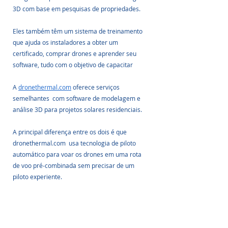
3D com base em pesquisas de propriedades.
Eles também têm um sistema de treinamento 
que ajuda os instaladores a obter um 
certificado, comprar drones e aprender seu 
software, tudo com o objetivo de capacitar
A 
dronethermal.com
 oferece serviços 
semelhantes  com software de modelagem e 
análise 3D para projetos solares residenciais. 
A principal diferença entre os dois é que 
dronethermal.com  usa tecnologia de piloto 
automático para voar os drones em uma rota 
de voo pré-combinada sem precisar de um 
piloto experiente.
Concentra mais na energia solar em escala de 
utilidade, usando tecnologia de aprendizado de 
máquina para analisar imagens de drones 