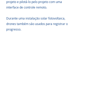
projeto e pilotá-lo pelo projeto com uma 
interface de controle remoto.
Durante uma instalação solar fotovoltaica, 
drones também são usados ​​para registrar o 
progresso. 
Imagem: 
dronethermal.com
Os clientes acompanham a construção 
visualizando fotos aéreas fornecidas por 
drones de seu projeto.