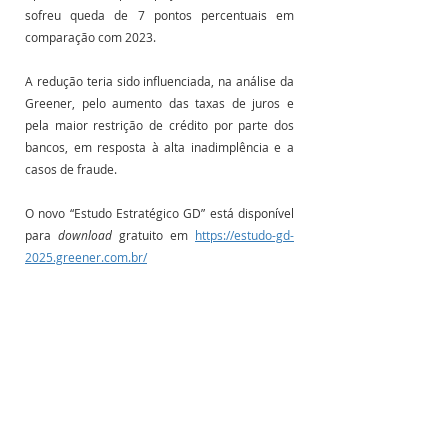
sofreu queda de 7 pontos percentuais em 
comparação com 2023. 
A redução teria sido influenciada, na análise da 
Greener, pelo aumento das taxas de juros e 
pela maior restrição de crédito por parte dos 
bancos, em resposta à alta inadimplência e a 
casos de fraude.
O novo “Estudo Estratégico GD” está disponível 
para 
download
 gratuito em 
https://estudo-gd-
2025.greener.com.br/
Fonte: Fotovolt
Posts Relacionados
Ver tudo