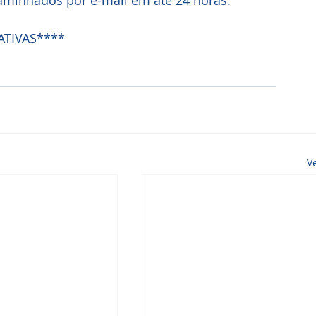
aminhados por e-mail em até 24 horas.
ATIVAS****
V