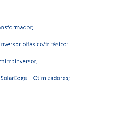
ansformador;
versor bifásico/trifásico;
microinversor;
 SolarEdge + Otimizadores;