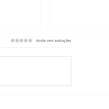
Avaliado com 0 de 5 estrelas.
Ainda sem avaliações
 Manutenção
CRM Manutenção: O que
órios, e
está incluso no Painel de
 Tudo em Um Só
Projetos para Manutençã
Solar?