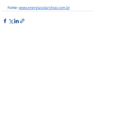
Fonte: 
www.energiasolarshop.com.br
Posts Relacionados
Ver tudo