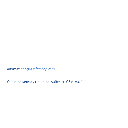
Imagem: 
energiasolarshop.com
Com o desenvolvimento de software CRM, você 
pode escolher seu conjunto de funcionalidades 
de acordo com seu orçamento e projeto, 
ampliar facilmente e economizar dinheiro que 
de outra forma seria gasto em licenças.
Evolução do CRM Digamos que você já tenha 
um CRM solar, mas não esteja satisfeito com 