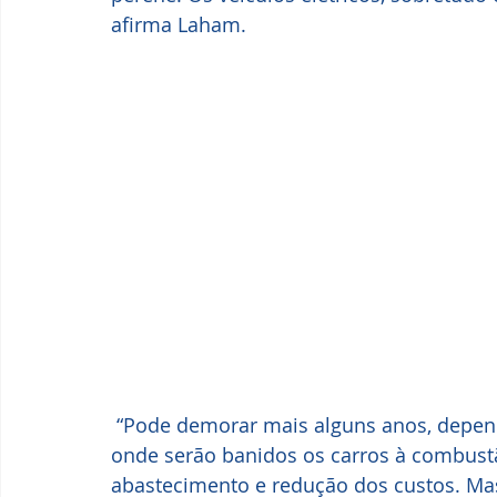
afirma Laham.
 “Pode demorar mais alguns anos, depender de políticas públicas – como na Europa, 
onde serão banidos os carros à combustão
abastecimento e redução dos custos. M