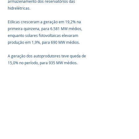
armazenamento dos reservatórios das 
hidrelétricas.
Eólicas cresceram a geração em 19,2% na 
primeira quinzena, para 6.581 MW médios, 
enquanto solares fotovoltaicas elevaram 
produção em 1,9%, para 690 MW médios.
A geração dos autoprodutores teve queda de 
15,0% no período, para 935 MW médios.
Fonte: absolar
Quer ficar bem informado(a) sobre nossos 
informativos, e interagir com a gente? Cadastre-
se grátis e esteja sempre por dentro de todos 
os nossos conteúdos 
www.energiasolarshop.com.br