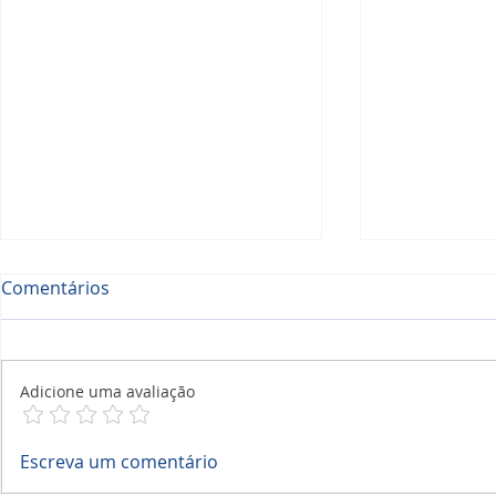
Comentários
Adicione uma avaliação
A Ferramenta Completa
Checklists
Escreva um comentário
para Gestão de Manutenção
Solar, Relat