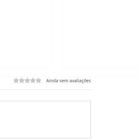
Avaliado com 0 de 5 estrelas.
Ainda sem avaliações
 Manutenção
CRM Manutenção: O que
órios, e
está incluso no Painel de