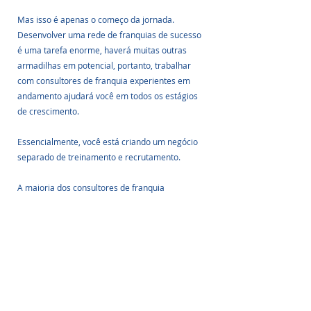
Mas isso é apenas o começo da jornada. 
Desenvolver uma rede de franquias de sucesso 
é uma tarefa enorme, haverá muitas outras 
armadilhas em potencial, portanto, trabalhar 
com consultores de franquia experientes em 
andamento ajudará você em todos os estágios 
de crescimento.
Essencialmente, você está criando um negócio 
separado de treinamento e recrutamento. 
A maioria dos consultores de franquia 
fornecerá uma consulta inicial gratuita para 
discutir os prós e contras da franquia do meu 
negócio .
Essa consulta inicial é fundamental para avaliar 
se a franquia do seu negócio é o caminho certo 
para a expansão do seu negócio.