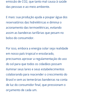
emissão de CO2, que tanto mal causa à saúde 
das pessoas e ao meio ambiente. 
E mais: sua produção ajuda a poupar água dos 
reservatórios das hidrelétricas e diminui o 
acionamento das termoelétricas, evitando 
assim as bandeiras tarifárias que pesam no 
bolso do consumidor.
Por isso, embora a energia solar seja realidade 
em nosso país tropical e ensolarado, 
precisamos aprovar a regulamentação do uso 
do sol para que todos os cidadãos possam 
iluminar seus lares e seus estabelecimentos 
colaborando para reacender o crescimento do 
Brasil e sem as temerárias bandeiras na conta 
de luz do consumidor final, que pressionam o 
orçamento de cada um.
Renata Abreu é presidente nacional do 
Podemos e deputada federal por São Paulo