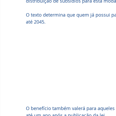
distribuição de subsídios para esta moda
O texto determina que quem já possui pa
até 2045. 
O benefício também valerá para aqueles q
até um ano após a publicação da lei. 