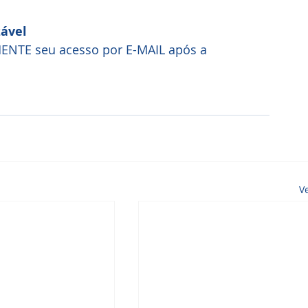
zável
NTE seu acesso por E-MAIL após a 
V