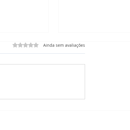
Avaliado com 0 de 5 estrelas.
Ainda sem avaliações
 Manutenção
CRM Manutenção: O que
órios, e
está incluso no Painel de
 Tudo em Um Só
Projetos para Manutençã
Solar?