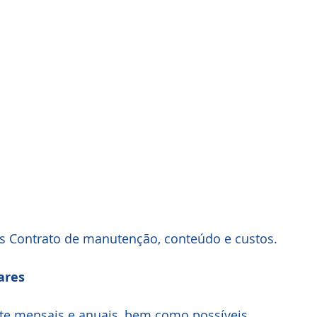
s Contrato de manutenção, conteúdo e custos.
ares
te mensais e anuais, bem como possíveis 