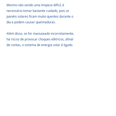
Mesmo não sendo uma limpeza difícil, é 
necessário tomar bastante cuidado, pois os 
painéis solares ficam muito quentes durante o 
dia e podem causar queimaduras. 
Além disso, se for manuseado incorretamente, 
há riscos de provocar choques elétricos, afinal 
de contas, o sistema de energia solar é ligado 
na rede elétrica. 
Caso o grau de sujeira dos seus painéis seja 
muito alto, a melhor coisa a se fazer é contar 
com o suporte da 
limpezasolar.com
 . Só 
recomendamos que você mesmo realize esse 
processo se for uma limpeza simples.