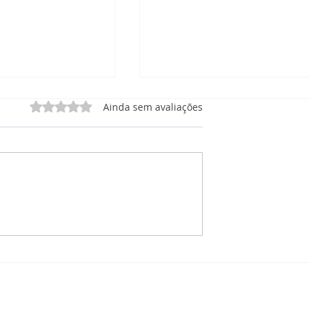
Avaliado com 0 de 5 estrelas.
Ainda sem avaliações
 Manutenção
CRM Manutenção: O que
órios, e
está incluso no Painel de
 Tudo em Um Só
Projetos para Manutençã
Solar?