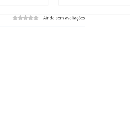
Avaliado com 0 de 5 estrelas.
Ainda sem avaliações
 Manutenção
CRM Manutenção: O que
órios, e
está incluso no Painel de
 Tudo em Um Só
Projetos para Manutençã
Solar?