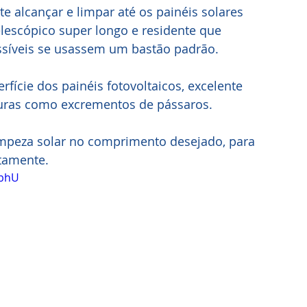
te alcançar e limpar até os painéis solares 
elescópico super longo e residente que 
ssíveis se usassem um bastão padrão. 
fície dos painéis fotovoltaicos, excelente 
uras como excrementos de pássaros.   
limpeza solar no comprimento desejado, para 
tamente.
ybhU