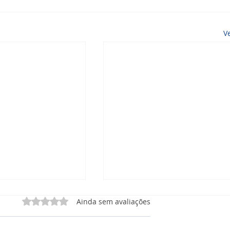
V
Avaliado com 0 de 5 estrelas.
Ainda sem avaliações