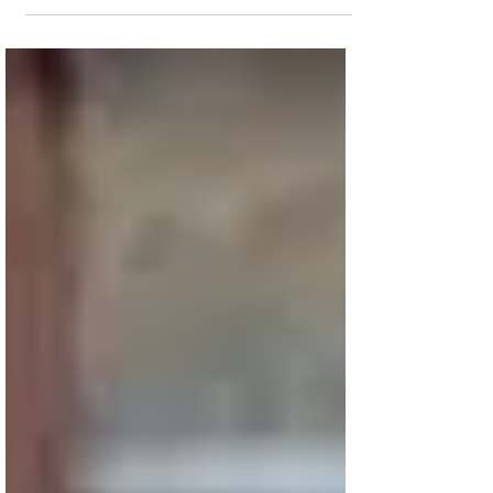
abrupta dos custos da energia fotovoltaica
faz com...