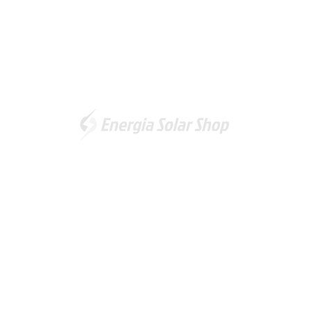
Somos a marca líder em energia solar no Brasil. Encontre a
unidade mais próxima de você e
comece a economizar agora
!
Energia Solar Shop
© 2012-2026. Todos os direitos reservados.