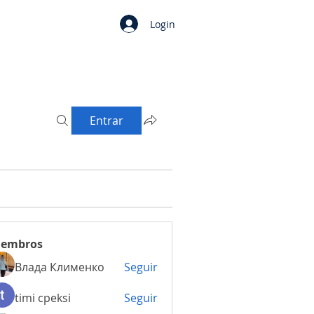
Login
Entrar
embros
Влада Клименко
Seguir
timi cpeksi
Seguir