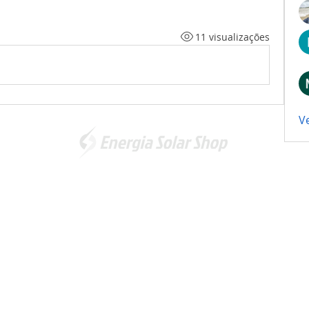
11 visualizações
V
Somos a marca líder em energia solar no Brasil. Encontre a
unidade mais próxima de você e
comece a economizar agora
!
Energia Solar Shop
© 2012-2026. Todos os direitos reservados.