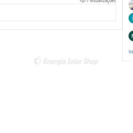
7 visualizações
V
Somos a marca líder em energia solar no Brasil. Encontre a
unidade mais próxima de você e
comece a economizar agora
!
Energia Solar Shop
© 2012-2026. Todos os direitos reservados.