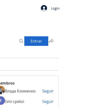
Login
Entrar
embros
Влада Клименко
Seguir
timi cpeksi
Seguir