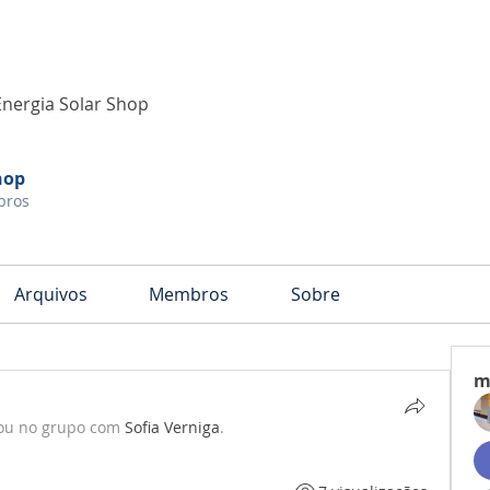
Energia Solar Shop
hop
bros
Arquivos
Membros
Sobre
m
ou no grupo com
Sofia Verniga
.