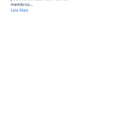
membros
...
Leia Mais
membros
Влада Клименко
Seguir
timi cpeksi
Seguir
Martin Richards
Seguir
Luck Frime
Seguir
Mike Lower
Seguir
Ver todos os membros (155)