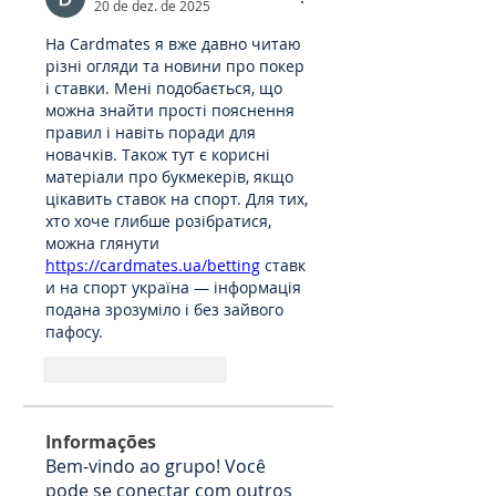
20 de dez. de 2025
На Cardmates я вже давно читаю 
різні огляди та новини про покер 
і ставки. Мені подобається, що 
можна знайти прості пояснення 
правил і навіть поради для 
новачків. Також тут є корисні 
матеріали про букмекерів, якщо 
цікавить ставок на спорт. Для тих, 
хто хоче глибше розібратися, 
можна глянути 
https://cardmates.ua/betting
 ставк
и на спорт україна — інформація 
подана зрозуміло і без зайвого 
пафосу.
Curtir
Responder
Informações
Bem-vindo ao grupo! Você
pode se conectar com outros