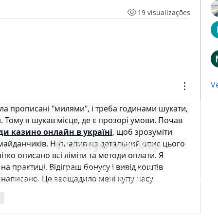
19 visualizações
V
а прописані "милями", і треба годинами шукати, 
 Тому я шукав місце, де є прозорі умови. Почав 
ди казино онлайн в україні
, щоб зрозуміти 
 майданчиків. Натрапив на детальний опис цього 
чітко описано всі ліміти та методи оплати. Я 
на практиці. Відіграш бонусу і вивід коштів 
Somos a marca líder em energia solar no Brasil. Encontre a
о написано. Це заощадило мені купу часу.
unidade mais próxima de você e
comece a economizar agora
!
er
Energia Solar Shop
© 2012-2026. Todos os direitos reservados.