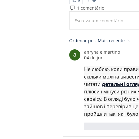
0
1 comentário
Escreva um comentário
Ordenar por:
Mais recente
anryha elmartino
04 de jun.
Не люблю, коли правил
скільки можна вивести.
читати 
детальні огля
плюси і мінуси різних
сервісу. В огляді було 
зайшов і перевірив це 
пройшли так, як і бул
Curtir
Respond