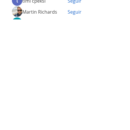
timi cpeksi
Seguir
Martin Richards
Seguir
Luck Frime
Seguir
Mike Lower
Seguir
Ver todos os membros (155)
Somos a marca líder em energia solar no Brasil.
Encontre a unidade mais próxima de você e
comece a economizar agora
!
Energia Solar Shop
© 2012-2026.
Todos os direitos reservados.