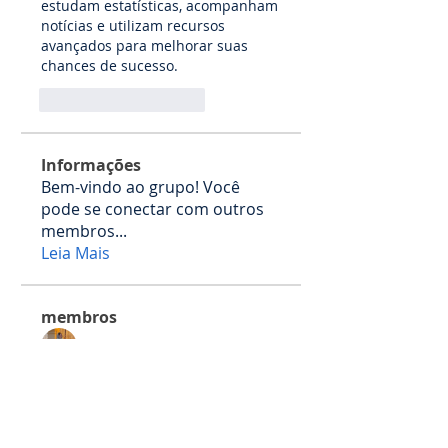
estudam estatísticas, acompanham 
notícias e utilizam recursos 
avançados para melhorar suas 
chances de sucesso.
Curtir
Responder
Informações
Bem-vindo ao grupo! Você
pode se conectar com outros
membros
...
Leia Mais
membros
Влада Клименко
Seguir
timi cpeksi
Seguir
Martin Richards
Seguir