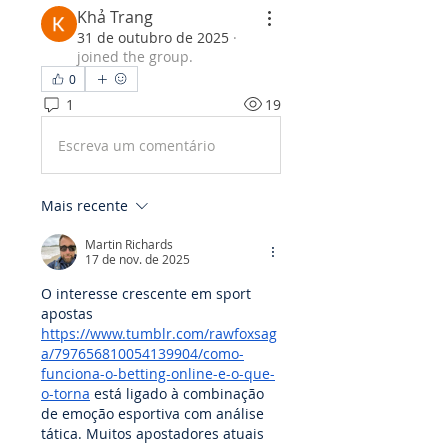
Khả Trang
31 de outubro de 2025
·
joined the group.
0
1
19
Escreva um comentário
Mais recente
Martin Richards
17 de nov. de 2025
O interesse crescente em sport 
apostas 
https://www.tumblr.com/rawfoxsag
a/797656810054139904/como-
funciona-o-betting-online-e-o-que-
o-torna
 está ligado à combinação 
de emoção esportiva com análise 
tática. Muitos apostadores atuais 