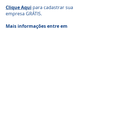
Clique Aqui
para cadastrar sua
empresa GRÁTIS.
Mais informações entre em
contato conosco:
+55 (31) 9.7329-5479 - WhatsApp
+55 (31) 9.8378-8263 - WhatsApp
+55 (31) 9.7316-2132 - WhatsApp
Energia Solar Shop®
www.energiasolarshop.com.br
contato@energiasolarshop.com.br
Somos a marca líder em energia solar no Brasil.
Encontre a unidade mais próxima de você e
comece a economizar agora
!