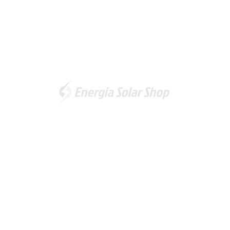
Somos a marca líder em energia solar no Brasil. Encontre a
unidade mais próxima de você e
comece a economizar agora
!
Energia Solar Shop
© 2012-2026. Todos os direitos reservados.