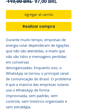
Precio
Precio
 119,00 BRL 
97,00 BRL
de
oferta
Agregar al carrito
Realizar compra
Durante muito tempo, empresas de
energia solar dependeram de ligações
que não são atendidas, e-mails que
não são lidos e mensagens perdidas
em conversas
desorganizadas. Enquanto isso, o
WhatsApp se tornou o principal canal
de comunicação do Brasil. O problema
é que a maioria das empresas solares
usa o WhatsApp de forma
improvisada, sem padrão, sem
controle, sem histórico organizado e
sem estratégia.