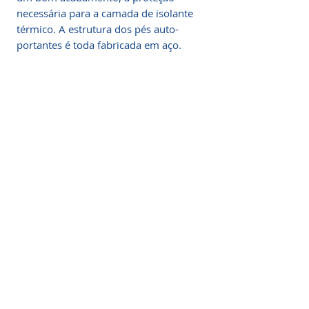
necessária para a camada de isolante
térmico. A estrutura dos pés auto-
portantes é toda fabricada em aço.
Descrição Reservatório
térmico
Projetados de forma a obter alta
eficiência no armazenamento de água
quente, os armazenadores térmicos
oferecidos pela SOLAR CLIMA são
construídos em chapa de aço inox
especial com espessura condizente à
sua condição de trabalho e isolamento
térmico em espuma rígida de 45mm
de poliuretano expandido.
Somos a marca líder em energia solar no Brasil.
Encontre a unidade mais próxima de você e
O revestimento externo é feito em
comece a economizar agora
!
chapa de alumínio, o que garante,