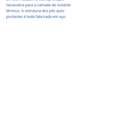
necessária para a camada de isolante
térmico. A estrutura dos pés auto-
portantes é toda fabricada em aço.
Descrição Reservatório
térmico
Projetados de forma a obter alta
eficiência no armazenamento de água
quente, os armazenadores térmicos
oferecidos pela SOLAR CLIMA são
construídos em chapa de aço inox
especial com espessura condizente à
sua condição de trabalho e isolamento
térmico em espuma rígida de 45mm
de poliuretano expandido.
Somos a marca líder em energia solar no Brasil.
Encontre a unidade mais próxima de você e
O revestimento externo é feito em
comece a economizar agora
!
chapa de alumínio, o que garante,