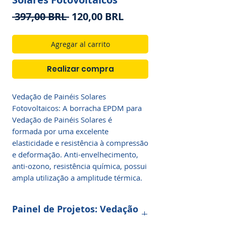
Precio
Precio
 397,00 BRL 
120,00 BRL
de
oferta
Agregar al carrito
Realizar compra
Vedação de Painéis Solares
Fotovoltaicos: A borracha EPDM para
Vedação de Painéis Solares é
formada por uma excelente
elasticidade e resistência à compressão
e deformação. Anti-envelhecimento,
anti-ozono, resistência química, possui
ampla utilização a amplitude térmica.
Painel de Projetos: Vedação
de Painéis Solares