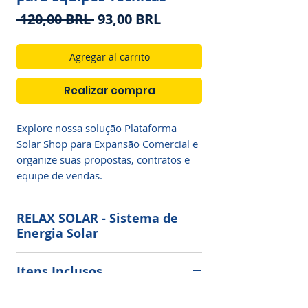
Precio
Precio
 120,00 BRL 
93,00 BRL
de
oferta
Agregar al carrito
Realizar compra
Explore nossa solução Plataforma 
Solar Shop para Expansão Comercial e 
organize suas propostas, contratos e 
equipe de vendas.
RELAX SOLAR - Sistema de
Energia Solar
Conta com luz de LED no contorno da
Itens Inclusos
estrutura e revestimento em
Rubberkap ou almofada Acqua! Feita
1 Painel Fotovoltaico 150wp
em ACM (alumínio + policarbonato) é