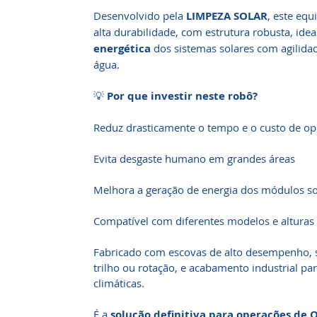
Desenvolvido pela
LIMPEZA SOLAR
, este eq
alta durabilidade, com estrutura robusta, ide
energética
dos sistemas solares com agilida
água.
💡
Por que investir neste robô?
Reduz drasticamente o tempo e o custo de o
Evita desgaste humano em grandes áreas
Melhora a geração de energia dos módulos so
Compatível com diferentes modelos e alturas 
Fabricado com escovas de alto desempenho,
trilho ou rotação, e acabamento industrial par
climáticas.
É a
solução definitiva para operações de O