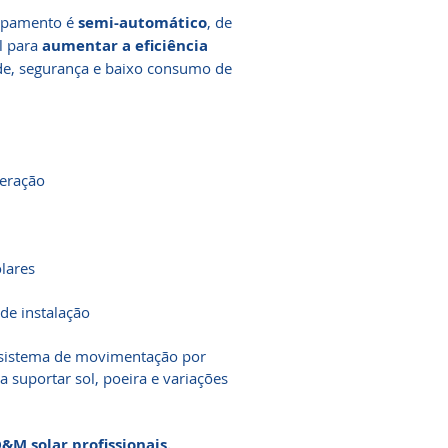
uipamento é
semi-automático
, de
al para
aumentar a eficiência
de, segurança e baixo consumo de
peração
lares
de instalação
 sistema de movimentação por
a suportar sol, poeira e variações
&M solar profissionais.