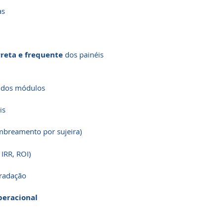
as
rreta e frequente
dos painéis
l dos módulos
is
breamento por sujeira)
IRR, ROI)
radação
peracional