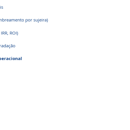
is
breamento por sujeira)
IRR, ROI)
radação
peracional