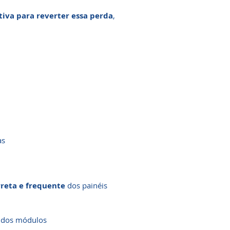
tiva para reverter essa perda
,
as
rreta e frequente
dos painéis
l dos módulos