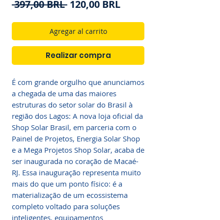
Precio
Precio
 397,00 BRL 
120,00 BRL
de
oferta
Agregar al carrito
Realizar compra
É com grande orgulho que anunciamos
a chegada de uma das maiores
estruturas do setor solar do Brasil à
região dos Lagos: A nova loja oficial da
Shop Solar Brasil, em parceria com o
Painel de Projetos, Energia Solar Shop
e a Mega Projetos Shop Solar, acaba de
ser inaugurada no coração de Macaé-
RJ. Essa inauguração representa muito
mais do que um ponto físico: é a
materialização de um ecossistema
completo voltado para soluções
inteligentes, equipamentos