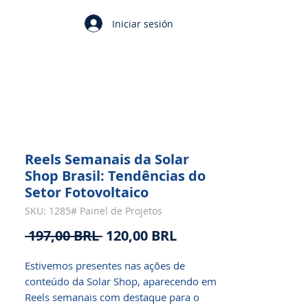
Iniciar sesión
Reels Semanais da Solar
Shop Brasil: Tendências do
Setor Fotovoltaico
SKU: 1285# Painel de Projetos
Precio
Precio
 197,00 BRL 
120,00 BRL
de
Estivemos presentes nas ações de
oferta
conteúdo da Solar Shop, aparecendo em
Reels semanais com destaque para o