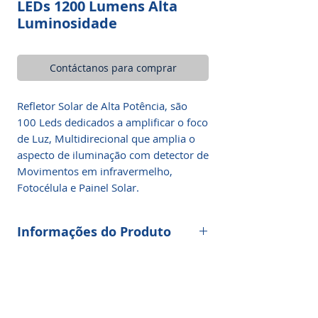
LEDs 1200 Lumens Alta
Luminosidade
Contáctanos para comprar
Refletor Solar de Alta Potência, são
100 Leds dedicados a amplificar o foco
de Luz, Multidirecional que amplia o
aspecto de iluminação com detector de
Movimentos em infravermelho,
Fotocélula e Painel Solar.
Informações do Produto
Possui uma placa solar com uma
bateria de Lítium, que armazena
energia por mais de 8 horas,
estrategicamente elaborada com os