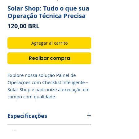
Solar Shop: Tudo o que sua
Operação Técnica Precisa
Precio
120,00 BRL
Agregar al carrito
Realizar compra
Explore nossa solução Painel de 
Operações com Checklist Inteligente – 
Solar Shop e padronize a execução em 
campo com qualidade.
Especificações
Especificações do Reservatório
Fale Conosco
Produto aprovado pelo INMETRO