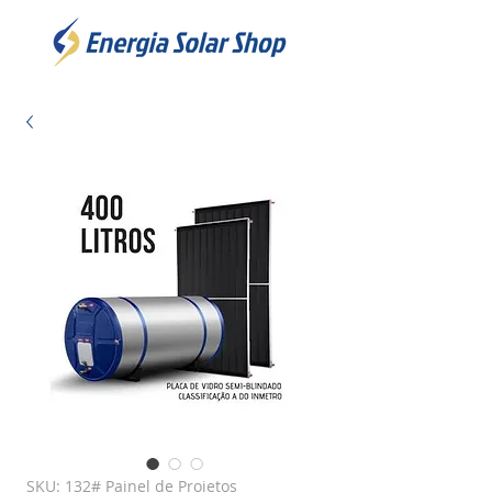
SKU: 132# Painel de Projetos