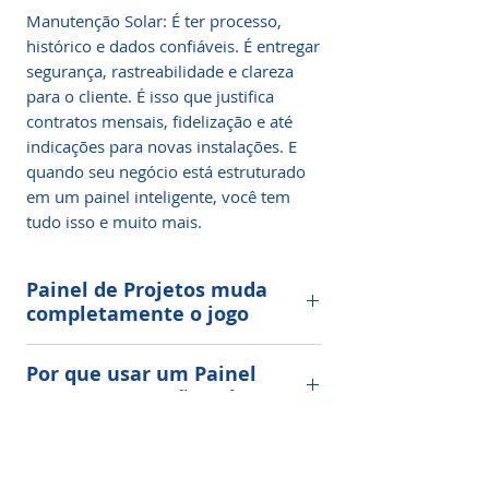
Manutenção Solar: É ter processo,
histórico e dados confiáveis. É entregar
segurança, rastreabilidade e clareza
para o cliente. É isso que justifica
contratos mensais, fidelização e até
indicações para novas instalações. E
quando seu negócio está estruturado
em um painel inteligente, você tem
tudo isso e muito mais.
Painel de Projetos muda
completamente o jogo
Imagine ter uma central de controle
Por que usar um Painel
visual onde você acompanha em
para Manutenção Solar?
tempo real
todas as ordens de
serviço
,
os técnicos em campo
,
os
Porque ele transforma a bagunça em
status de cada atendimento
, as
O que você controla dentro
clareza.
fotos de antes e depois
do Painel?
, os