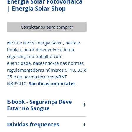
Energia Solar Fotovoltaica
| Energia Solar Shop
Contáctanos para comprar
NR10 e NR35 Energia Solar , neste e-
book, o autor desenvolve o tema
segurança no trabalho com
eletricidade, baseando-se nas normas
regulamentadoras números 6, 10, 33 e
35 e da norma técnicas ABNT
NBR5410.
São dicas importates.
E-book - Segurança Deve
Estar no Sangue
Clique Aqui Para Começar Agora!
Dúvidas frequentes
Compra 100% segura! Receba