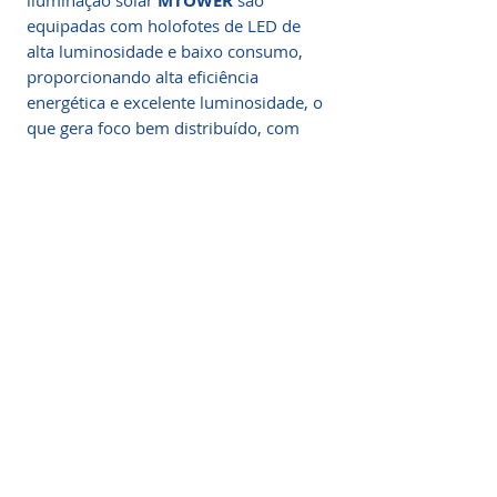
iluminação solar
MTOWER
são
equipadas com holofotes de LED de
alta luminosidade e baixo consumo,
proporcionando alta e
ficiência
energética e excelente luminosidade, o
que gera foco bem distribuído, com
maior área iluminada.
Principais características
Luminosidade:
19.000 lúmens
x 3 holofotes
57.000 lúmens totais por torre
Área de cobertura:
2.800 m²
Altura do mastro:
Somos a marca líder em energia solar no Brasil.
6 metros
Encontre a unidade mais próxima de você e