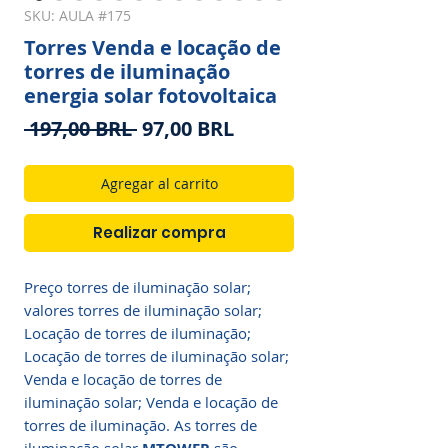
SKU: AULA #175
Torres Venda e locação de
torres de iluminação
energia solar fotovoltaica
Precio
Precio
 197,00 BRL 
97,00 BRL
de
oferta
Agregar al carrito
Realizar compra
Preço torres de iluminação solar;
valores torres de iluminação solar;
Locação de torres de iluminação;
Locação de torres de iluminação solar;
Venda e locação de torres de
iluminação solar; Venda e locação de
torres de iluminação. As
torres de