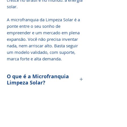
cresce no Brasil e no mundo: a energia
solar.
A microfranquia da Limpeza Solar é a
ponte entre o seu sonho de
empreender e um mercado em plena
expansão. Você não precisa inventar
nada, nem arriscar alto. Basta seguir
um modelo validado, com suporte,
marca forte e alta demanda.
O que é a Microfranquia
Limpeza Solar?
Com a crescente demanda por
Por que Investir em uma
sistemas fotovoltaicos e a necessidade
Franquia de Limpeza Solar?
constante de manutenção e limpeza
para garantir o máximo de eficiência, o
Se você está procurando uma franquia
mercado está aquecido e repleto de
🎁 O Que Está Incluso na
de baixo custo, alta rentabilidade,
oportunidades.
Franquia de R$ 3.997?