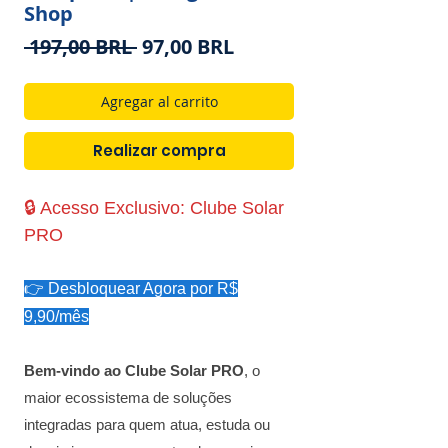
Shop
Precio
Precio
 197,00 BRL 
97,00 BRL
de
oferta
Agregar al carrito
Realizar compra
🔒 Acesso Exclusivo: Clube Solar
PRO
👉 Desbloquear Agora por R$
9,90/mês
Bem-vindo ao Clube Solar PRO
, o
maior ecossistema de soluções
integradas para quem atua, estuda ou