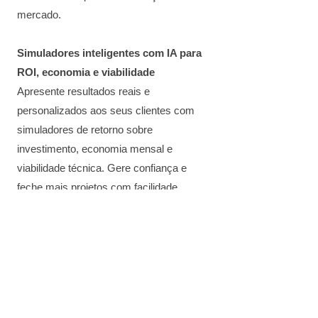
mercado.
Simuladores inteligentes com IA para
ROI, economia e viabilidade
Apresente resultados reais e
personalizados aos seus clientes com
simuladores de retorno sobre
investimento, economia mensal e
viabilidade técnica. Gere confiança e
feche mais projetos com facilidade.
Painel completo para gerenciar ordens
de serviço, clientes e projetos
Controle total das suas operações: crie,
edite e acompanhe ordens de serviço,
mantenha o histórico de cada cliente e