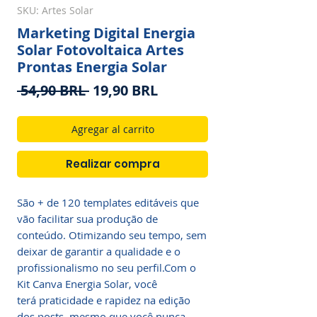
SKU: Artes Solar
Marketing Digital Energia
Solar Fotovoltaica Artes
Prontas Energia Solar
Precio
Precio
 54,90 BRL 
19,90 BRL
de
oferta
Agregar al carrito
Realizar compra
São + de 120 templates editáveis que
vão facilitar sua produção de
conteúdo. Otimizando seu tempo, sem
deixar de garantir a qualidade e o
profissionalismo no seu perfil.Com o
Kit Canva Energia Solar, você
terá praticidade e rapidez na edição
dos posts, mesmo que você nunca